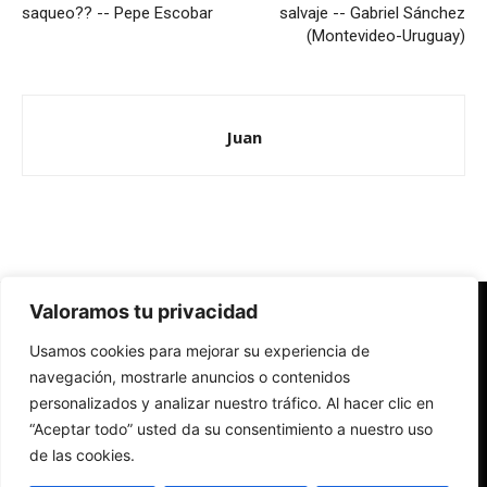
saqueo?? -- Pepe Escobar
salvaje -- Gabriel Sánchez
(Montevideo-Uruguay)
Juan
Valoramos tu privacidad
Redes Cristianas
Usamos cookies para mejorar su experiencia de
Una mirada alternativa sobre la Iglesia católica y la sociedad
- Colectivos de Redes Cristianas
navegación, mostrarle anuncios o contenidos
personalizados y analizar nuestro tráfico. Al hacer clic en
“Aceptar todo” usted da su consentimiento a nuestro uso
de las cookies.