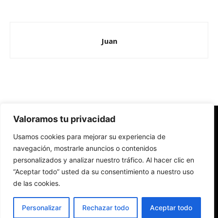
Juan
Valoramos tu privacidad
Redes Cristianas
Usamos cookies para mejorar su experiencia de
Una mirada alternativa sobre la Iglesia católica y la sociedad
- Colectivos de Redes Cristianas
navegación, mostrarle anuncios o contenidos
personalizados y analizar nuestro tráfico. Al hacer clic en
“Aceptar todo” usted da su consentimiento a nuestro uso
de las cookies.
Personalizar
Rechazar todo
Aceptar todo