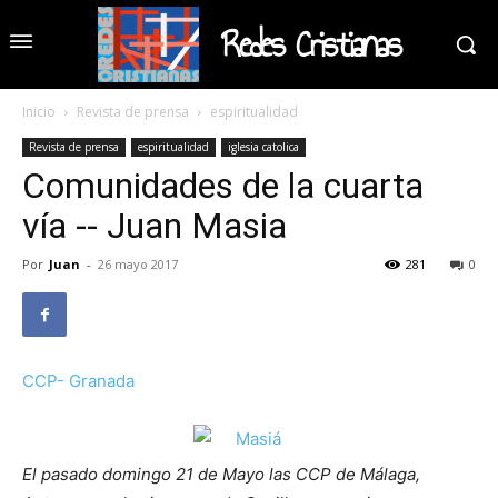
Redes Cristianas
Inicio
Revista de prensa
espiritualidad
Revista de prensa
espiritualidad
iglesia catolica
Comunidades de la cuarta
vía -- Juan Masia
Por
Juan
-
26 mayo 2017
281
0
CCP- Granada
El pasado domingo 21 de Mayo las CCP de Málaga,