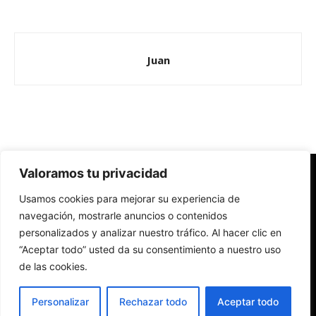
Juan
Valoramos tu privacidad
Redes Cristianas
Usamos cookies para mejorar su experiencia de
Una mirada alternativa sobre la Iglesia católica y la sociedad
- Colectivos de Redes Cristianas
navegación, mostrarle anuncios o contenidos
personalizados y analizar nuestro tráfico. Al hacer clic en
“Aceptar todo” usted da su consentimiento a nuestro uso
de las cookies.
Personalizar
Rechazar todo
Aceptar todo