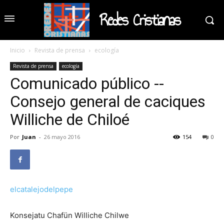
Redes Cristianas
Inicio
Revista de prensa
ecología
Revista de prensa
ecología
Comunicado público --
Consejo general de caciques
Williche de Chiloé
Por
Juan
-
26 mayo 2016
154
0
elcatalejodelpepe
Konsejatu Chafün Williche Chilwe