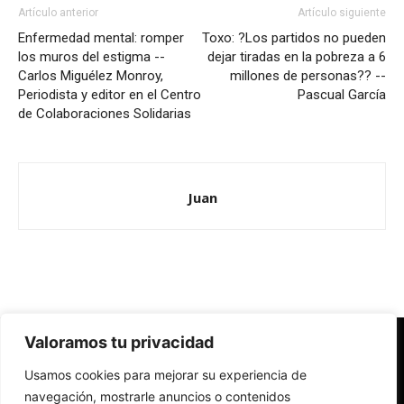
Artículo anterior
Artículo siguiente
Enfermedad mental: romper
Toxo: ?Los partidos no pueden
los muros del estigma --
dejar tiradas en la pobreza a 6
Carlos Miguélez Monroy,
millones de personas?? --
Periodista y editor en el Centro
Pascual García
de Colaboraciones Solidarias
Juan
Valoramos tu privacidad
Redes Cristianas
Usamos cookies para mejorar su experiencia de
Una mirada alternativa sobre la Iglesia católica y la sociedad
- Colectivos de Redes Cristianas
navegación, mostrarle anuncios o contenidos