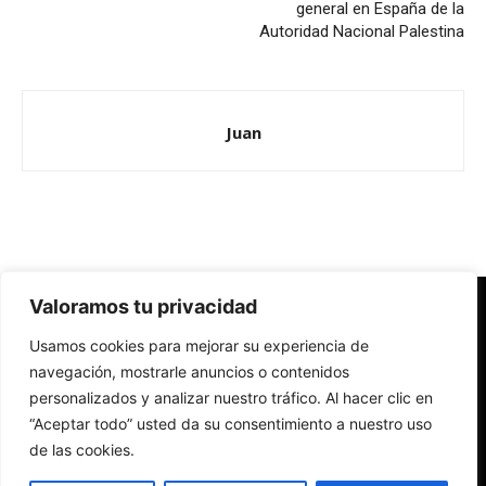
general en España de la
Autoridad Nacional Palestina
Juan
Valoramos tu privacidad
Redes Cristianas
Usamos cookies para mejorar su experiencia de
Una mirada alternativa sobre la Iglesia católica y la sociedad
- Colectivos de Redes Cristianas
navegación, mostrarle anuncios o contenidos
personalizados y analizar nuestro tráfico. Al hacer clic en
“Aceptar todo” usted da su consentimiento a nuestro uso
de las cookies.