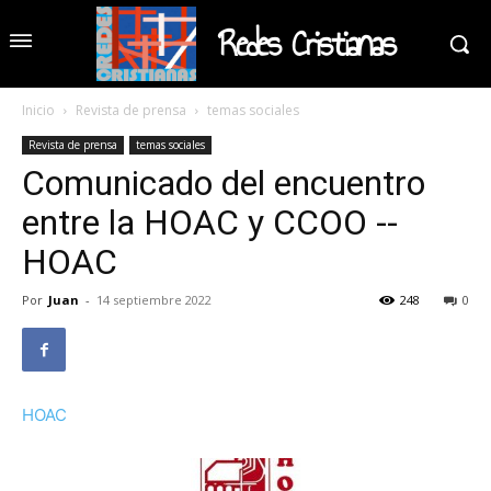
Redes Cristianas
Inicio
Revista de prensa
temas sociales
Revista de prensa
temas sociales
Comunicado del encuentro
entre la HOAC y CCOO --
HOAC
Por
Juan
-
14 septiembre 2022
248
0
HOAC