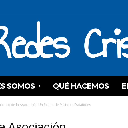
Redes Cri
ES SOMOS
QUÉ HACEMOS
E
cado de la Asociación Unificada de Militares Españoles
a Asociación