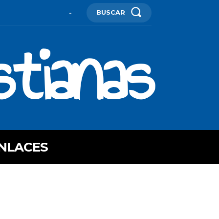
BUSCAR
-
stianas
NLACES