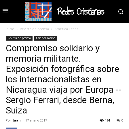
Redes Cristianas
Inicio
Revista de prensa
América Latina
Revista de prensa
América Latina
Compromiso solidario y
memoria militante.
Exposición fotográfica sobre
los internacionalistas en
Nicaragua viaja por Europa --
Sergio Ferrari, desde Berna,
Suiza
Por
Juan
-
17 enero 2017
161
0