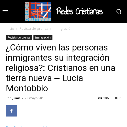
Redes Cristianas
Inicio
Revista de prensa
inmigración
Revista de prensa
inmigración
¿Cómo viven las personas
inmigrantes su integración
religiosa?: Cristianos en una
tierra nueva -- Lucia
Montobbio
Por
Juan
-
29 mayo 2013
206
0