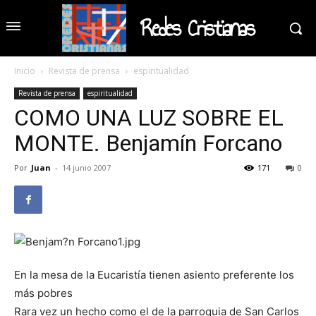
Redes Cristianas
Inicio
Revista de prensa
espiritualidad
Revista de prensa
espiritualidad
COMO UNA LUZ SOBRE EL
MONTE. Benjamín Forcano
Por
Juan
-
14 junio 2007
171
0
En la mesa de la Eucaristía tienen asiento preferente los
más pobres
Rara vez un hecho como el de la parroquia de San Carlos