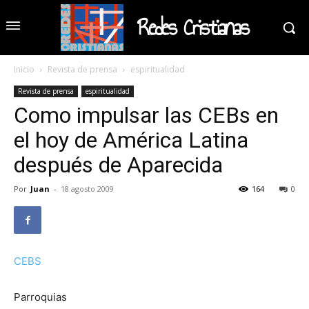
Redes Cristianas
Inicio
Revista de prensa
espiritualidad
Revista de prensa
espiritualidad
Como impulsar las CEBs en
el hoy de América Latina
después de Aparecida
Por
Juan
-
18 agosto 2009
164
0
CEBS
Parroquias