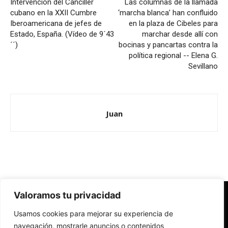
Intervención del Canciller
Las columnas de la llamada
cubano en la XXII Cumbre
‘marcha blanca’ han confluido
Iberoamericana de jefes de
en la plaza de Cibeles para
Estado, España. (Vídeo de 9´43
marchar desde allí con
´´)
bocinas y pancartas contra la
política regional -- Elena G.
Sevillano
Juan
Valoramos tu privacidad
Redes Cristianas
Usamos cookies para mejorar su experiencia de
Una mirada alternativa sobre la Iglesia católica y la sociedad
- Colectivos de Redes Cristianas
navegación, mostrarle anuncios o contenidos