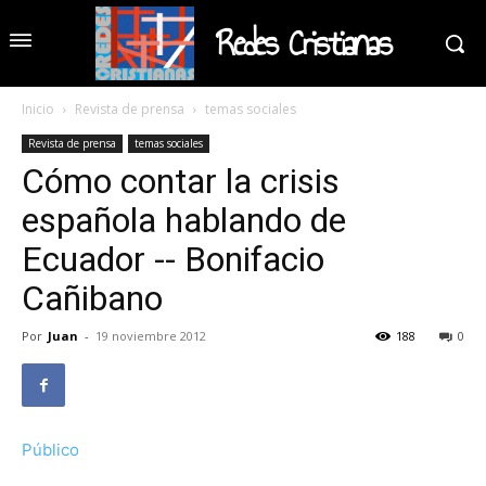
Redes Cristianas
Inicio
Revista de prensa
temas sociales
Revista de prensa
temas sociales
Cómo contar la crisis
española hablando de
Ecuador -- Bonifacio
Cañibano
Por
Juan
-
19 noviembre 2012
188
0
Público