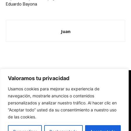
Eduardo Bayona
Juan
Valoramos tu privacidad
Redes Cristianas
Usamos cookies para mejorar su experiencia de
Una mirada alternativa sobre la Iglesia católica y la sociedad
- Colectivos de Redes Cristianas
navegación, mostrarle anuncios o contenidos
personalizados y analizar nuestro tráfico. Al hacer clic en
“Aceptar todo” usted da su consentimiento a nuestro uso
de las cookies.