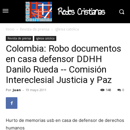
Redes Cristianas
Inicio
Revista de prensa
iglesia catolica
Revista de prensa
iglesia catolica
Colombia: Robo documentos
en casa defensor DDHH
Danilo Rueda -- Comisión
Intereclesial Justicia y Paz
Por
Juan
-
19 mayo 2011
148
0
Hurto de memorias usb en casa de defensor de derechos
humanos