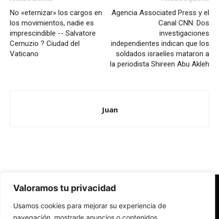
No «eternizar» los cargos en
Agencia Associated Press y el
los movimientos, nadie es
Canal CNN: Dos
imprescindible -- Salvatore
investigaciones
Cernuzio ? Ciudad del
independientes indican que los
Vaticano
soldados israelíes mataron a
la periodista Shireen Abu Akleh
Juan
Valoramos tu privacidad
Redes Cristianas
Usamos cookies para mejorar su experiencia de
Una mirada alternativa sobre la Iglesia católica y la sociedad
- Colectivos de Redes Cristianas
navegación, mostrarle anuncios o contenidos