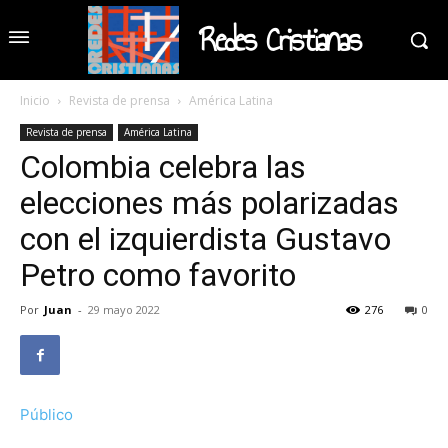
Redes Cristianas
Inicio
Revista de prensa
América Latina
Revista de prensa
América Latina
Colombia celebra las
elecciones más polarizadas
con el izquierdista Gustavo
Petro como favorito
Por
Juan
-
29 mayo 2022
276
0
Público