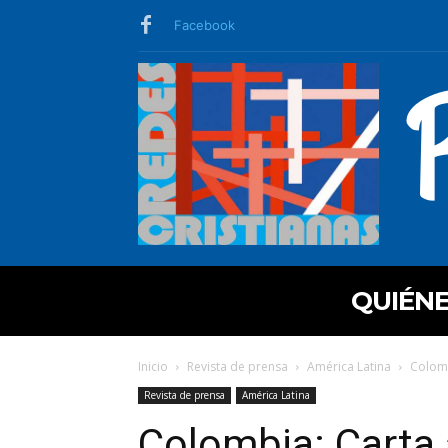
Facebook
QUIÉN
Inicio
Revista de prensa
América Latina
Colomb
Revista de prensa
América Latina
Colombia: Carta