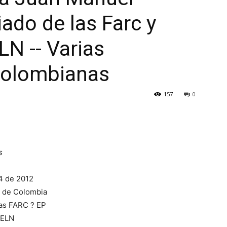
ado de las Farc y
LN -- Varias
colombianas
157
0
s
4 de 2012
 de Colombia
as FARC ? EP
 ELN