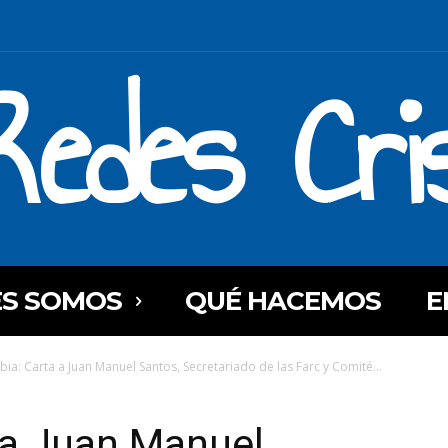
Redes Cri
ES SOMOS
QUÉ HACEMOS
E
ia: Carta a Juan Manuel Santos, Secretariado de las Farc y Comité...
 a Juan Manuel