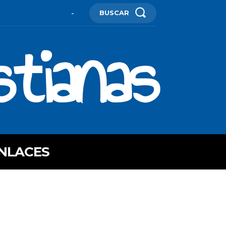
BUSCAR
-
stianas
NLACES