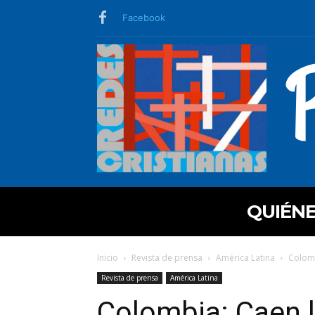
Facebook
QUIÉN
Inicio
Revista de prensa
América Latina
Colomb
Revista de prensa
América Latina
Colombia: Caen 