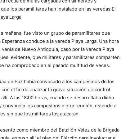
otra recua de mulas cargadas con alimentos y
ue los paramilitares han instalado en las veredas El
laya Larga.
la mañana, fue visto un grupo de paramilitares que
La Esperanza conduce a la vereda Playa Larga. Una hora
e venía de Nuevo Antioquia, pasó por la vereda Playa
pues, evidente, que militares y paramilitares comparten
 se ha comprobado en el pasado multitud de veces.
dad de Paz había convocado a los campesinos de los
on el fin de analizar la grave situación de control
 allí. A las 18:00 horas, cuando se desarrollaba dicha
 y convocó a los campesinos a otra reunión, estando a
 sin que los militares los atacaran.
entó como miembro del Batallón Vélez de la Brigada
a, expuso allí el plan del Ejército para involucrar al