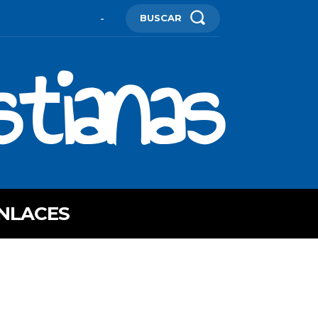
BUSCAR
-
stianas
NLACES