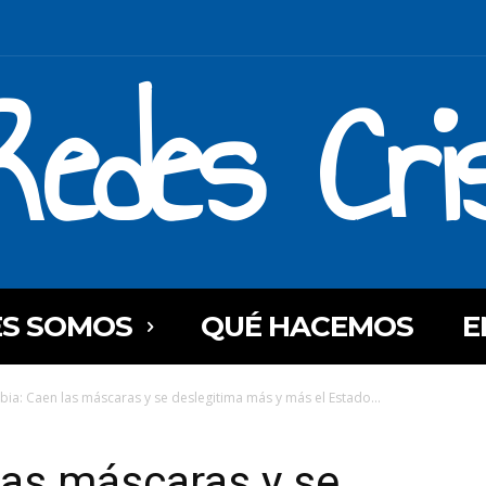
Redes Cri
ES SOMOS
QUÉ HACEMOS
E
ia: Caen las máscaras y se deslegitima más y más el Estado...
las máscaras y se