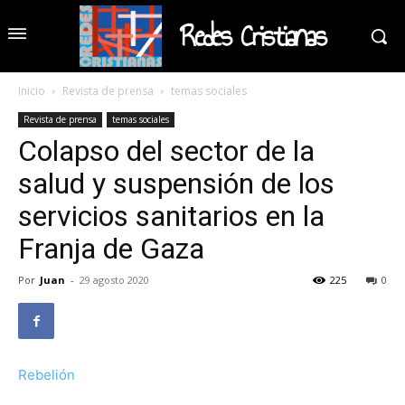
Redes Cristianas
Inicio
Revista de prensa
temas sociales
Revista de prensa
temas sociales
Colapso del sector de la
salud y suspensión de los
servicios sanitarios en la
Franja de Gaza
Por
Juan
-
29 agosto 2020
225
0
Rebelión