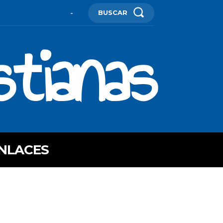
BUSCAR
-
stianas
NLACES