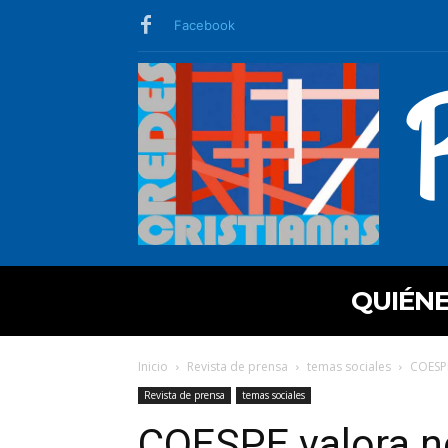
Facebook
QUIÉN
Inicio
Revista de prensa
temas sociales
COESPE
Revista de prensa
temas sociales
COESPE valora n