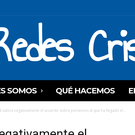
Redes Cri
ES SOMOS
QUÉ HACEMOS
E
 valora negativamente el acuerdo sobre pensiones al que ha llegado el...
egativamente el