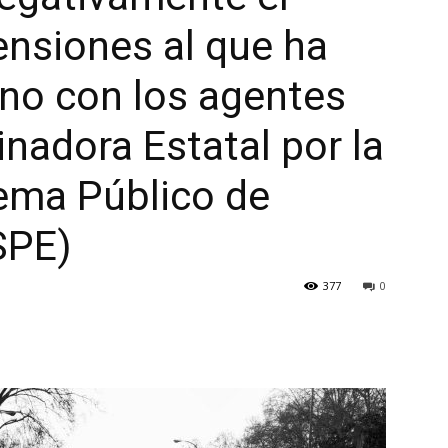
nsiones al que ha
rno con los agentes
inadora Estatal por la
ema Público de
SPE)
377
0