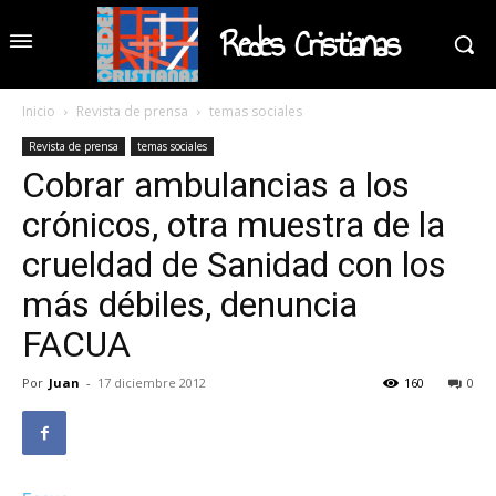
Redes Cristianas
Inicio
Revista de prensa
temas sociales
Revista de prensa
temas sociales
Cobrar ambulancias a los
crónicos, otra muestra de la
crueldad de Sanidad con los
más débiles, denuncia
FACUA
Por
Juan
-
17 diciembre 2012
160
0