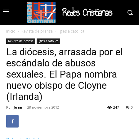
Redes Cristianas
Inicio
Revista de prensa
iglesia catolica
Revista de prensa
iglesia catolica
La diócesis, arrasada por el
escándalo de abusos
sexuales. El Papa nombra
nuevo obispo de Cloyne
(Irlanda)
Por
Juan
-
28 noviembre 2012
247
0