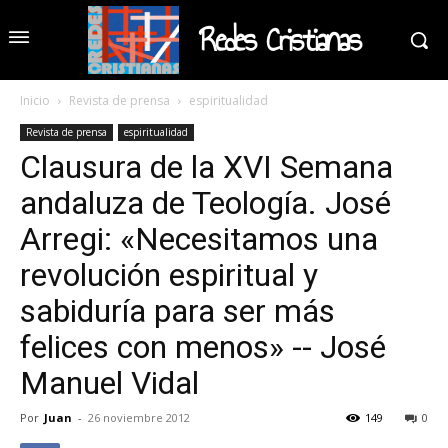
Redes Cristianas
Inicio
Revista de prensa
espiritualidad
Revista de prensa
espiritualidad
Clausura de la XVI Semana
andaluza de Teología. José
Arregi: «Necesitamos una
revolución espiritual y
sabiduría para ser más
felices con menos» -- José
Manuel Vidal
Por
Juan
-
26 noviembre 2012
149
0