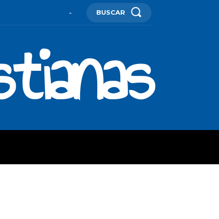
BUSCAR
-
stianas
ES
MORE