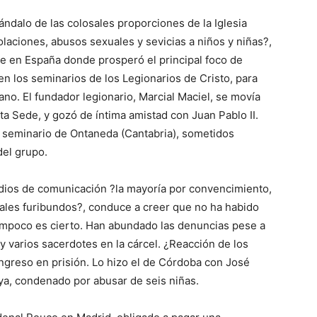
ndalo de las colosales proporciones de la Iglesia
iolaciones, abusos sexuales y sevicias a niños y niñas?,
ue en España donde prosperó el principal foco de
en los seminarios de los Legionarios de Cristo, para
ano. El fundador legionario, Marcial Maciel, se movía
a Sede, y gozó de íntima amistad con Juan Pablo II.
 seminario de Ontaneda (Cantabria), sometidos
del grupo.
edios de comunicación ?la mayoría por convencimiento,
cales furibundos?, conduce a creer que no ha habido
ampoco es cierto. Han abundado las denuncias pese a
ay varios sacerdotes en la cárcel. ¿Reacción de los
ngreso en prisión. Lo hizo el de Córdoba con José
a, condenado por abusar de seis niñas.