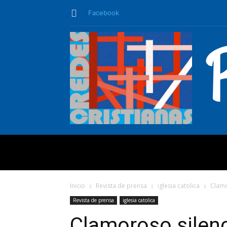
Facebook
QUIÉNES SO
Inicio
Revista de prensa
iglesia catolica
Clamo
Revista de prensa
iglesia catolica
Clamoroso silenc