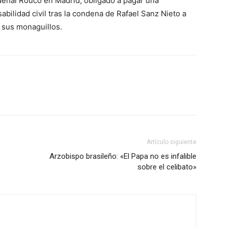
rdenal Rouco en Madrid, obligado a pagar una
ilidad civil tras la condena de Rafael Sanz Nieto a
 sus monaguillos.
Artículo siguiente
Arzobispo brasileño: «El Papa no es infalible
sobre el celibato»