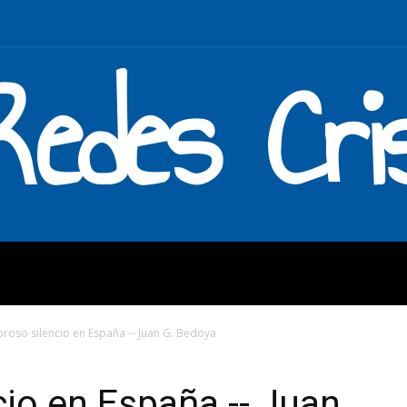
Redes Cri
MOS
QUÉ HACEMOS
ENLAC
roso silencio en España -- Juan G. Bedoya
io en España -- Juan