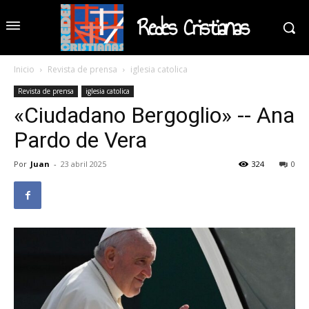
Redes Cristianas
Inicio
Revista de prensa
iglesia catolica
Revista de prensa
iglesia catolica
«Ciudadano Bergoglio» -- Ana
Pardo de Vera
Por
Juan
-
23 abril 2025
324
0