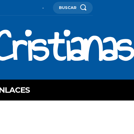
BUSCAR
-
ristianas
NLACES