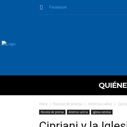
Facebook
QUIÉN
Inicio
Revista de prensa
América Latina
Cipri
Revista de prensa
América Latina
iglesia catolica
Cipriani y la Igle