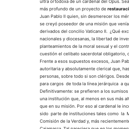
ultra ortodoxa de un cardenal del Opus. Se
más profundo de un proyecto de
restaurac
Juan Pablo II quien, sin desmerecer los méri
se creyó poseedor de una misión que venía d
derivados del concilio Vaticano II. ¿Qué exc
nacionales y diocesanas, la libertad de inve
planteamientos de la moral sexual y el contro
cuestión el celibato sacerdotal obligatorio, 
Frente a esos supuestos excesos, Juan Pablo
autoritaria y absolutamente clerical que, ha
personas, sobre todo si son clérigos. Desde 
para cargos de toda la línea jerárquica a q
Definitivamente: se prefieren a los sumisos 
una institución que, al menos en sus más al
que en su misión. Por eso al cardenal le i
sido parte de instituciones tales como la 
Comisión de la Verdad y, más recientement
Cajamarca. Tal pareciera que en los mome