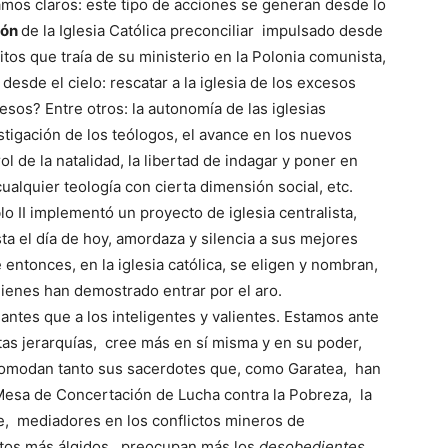
amos claros: este tipo de acciones se generan desde lo
ión
de la Iglesia Católica preconciliar impulsado desde
tos que traía de su ministerio en la Polonia comunista,
esde el cielo: rescatar a la iglesia de los excesos
esos? Entre otros: la autonomía de las iglesias
stigación de los teólogos, el avance en los nuevos
l de la natalidad, la libertad de indagar y poner en
cualquier teología con cierta dimensión social, etc.
 II implementó un proyecto de iglesia centralista,
sta el día de hoy, amordaza y silencia a sus mejores
entonces, en la iglesia católica, se eligen y nombran,
uienes han demostrado entrar por el aro.
antes que a los inteligentes y valientes. Estamos ante
tas jerarquías, cree más en sí misma y en su poder,
ncomodan tanto sus sacerdotes que, como Garatea, han
Mesa de Concertación de Lucha contra la Pobreza, la
e, mediadores en los conflictos mineros de
ntos más álgidos, preocupan más los
desobedientes