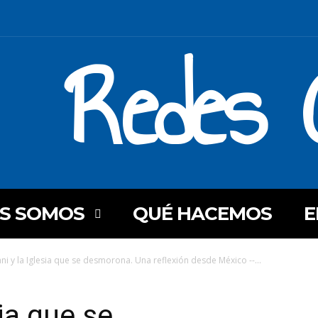
Redes C
ES SOMOS
QUÉ HACEMOS
E
ani y la Iglesia que se desmorona. Una reflexión desde México --...
sia que se