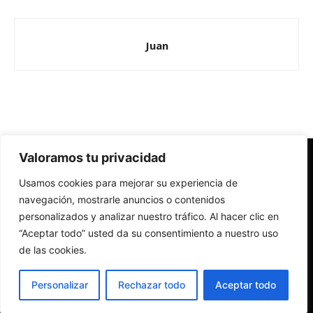
Juan
Valoramos tu privacidad
Redes Cristianas
Usamos cookies para mejorar su experiencia de
Una mirada alternativa sobre la Iglesia católica y la sociedad
- Colectivos de Redes Cristianas
navegación, mostrarle anuncios o contenidos
personalizados y analizar nuestro tráfico. Al hacer clic en
“Aceptar todo” usted da su consentimiento a nuestro uso
de las cookies.
Personalizar
Rechazar todo
Aceptar todo