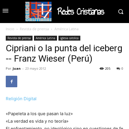
Redes Cristianas
Inicio
Revista de prensa
América Latina
Revista de prensa
América Latina
iglesia catolica
Cipriani o la punta del iceberg
-- Franz Wieser (Perú)
Por
Juan
-
23 mayo 2012
205
0
Religión Digital
«Papeleta a los que pasan la luz»
«La verdad es vida y no teoría»
El enfrentamiento, no ideológico sino en cuestiones de fe