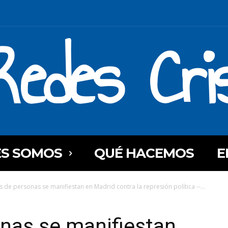
Redes Cri
ES SOMOS
QUÉ HACEMOS
E
s de personas se manifiestan en Madrid contra la represión política --...
nas se manifiestan