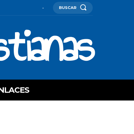
BUSCAR
-
stianas
NLACES