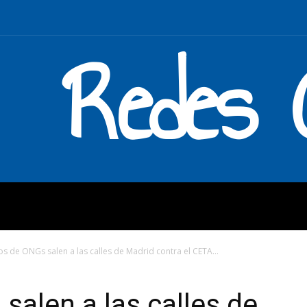
Redes C
MOS
QUÉ HACEMOS
ENLAC
os de ONGs salen a las calles de Madrid contra el CETA...
salen a las calles de