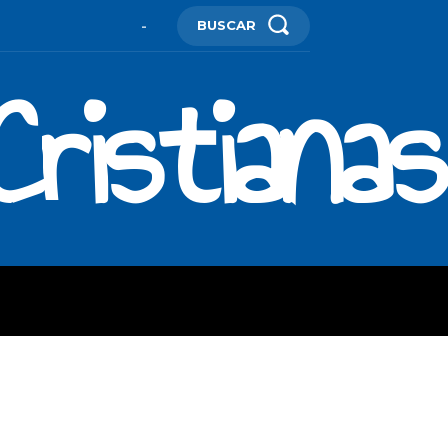
BUSCAR
-
ristianas
ES
MORE