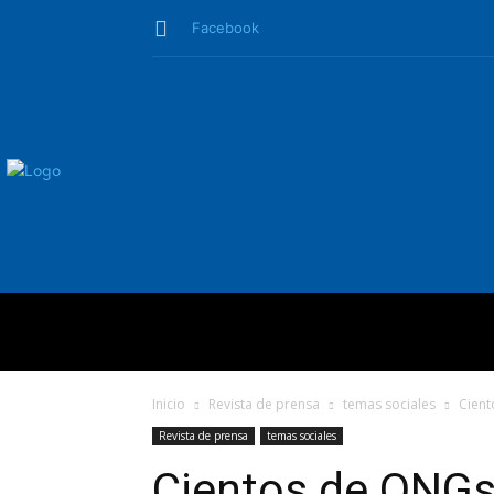
Facebook
QUIÉNES SO
Inicio
Revista de prensa
temas sociales
Cient
Revista de prensa
temas sociales
Cientos de ONGs 