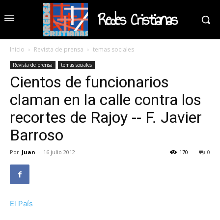
Redes Cristianas
Inicio
Revista de prensa
temas sociales
Revista de prensa
temas sociales
Cientos de funcionarios
claman en la calle contra los
recortes de Rajoy -- F. Javier
Barroso
Por
Juan
-
16 julio 2012
170
0
El País