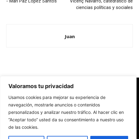
- Mari Paz López Santos
Vicenç Navarro, catedrático de
ciencias políticas y sociales
Juan
Valoramos tu privacidad
Redes Cristianas
Usamos cookies para mejorar su experiencia de
Una mirada alternativa sobre la Iglesia católica y la sociedad
- Colectivos de Redes Cristianas
navegación, mostrarle anuncios o contenidos
personalizados y analizar nuestro tráfico. Al hacer clic en
“Aceptar todo” usted da su consentimiento a nuestro uso
de las cookies.