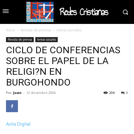
Redes Cristianas
Inicio
Revista de prensa
temas sociales
Revista de prensa
temas sociales
CICLO DE CONFERENCIAS
SOBRE EL PAPEL DE LA
RELIGI?N EN
BURGOHONDO
Por
Juan
-
12 diciembre 2006
204
0
Avila Digital