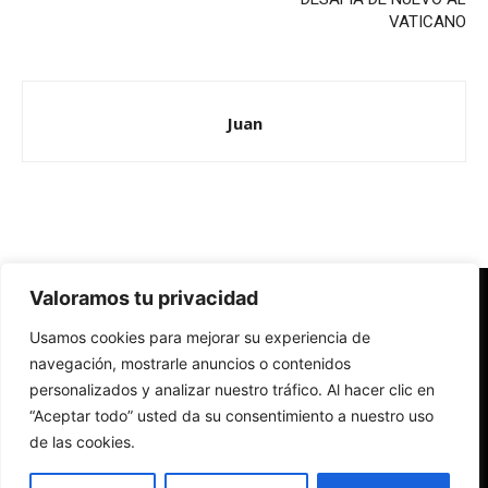
VATICANO
Juan
Valoramos tu privacidad
Redes Cristianas
Usamos cookies para mejorar su experiencia de
Una mirada alternativa sobre la Iglesia católica y la sociedad
- Colectivos de Redes Cristianas
navegación, mostrarle anuncios o contenidos
personalizados y analizar nuestro tráfico. Al hacer clic en
“Aceptar todo” usted da su consentimiento a nuestro uso
de las cookies.