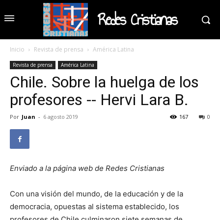
Redes Cristianas
Inicio
Revista de prensa
América Latina
Revista de prensa
América Latina
Chile. Sobre la huelga de los
profesores -- Hervi Lara B.
Por
Juan
-
6 agosto 2019
167
0
Enviado a la página web de Redes Cristianas
Con una visión del mundo, de la educación y de la
democracia, opuestas al sistema establecido, los
profesores de Chile culminaron siete semanas de