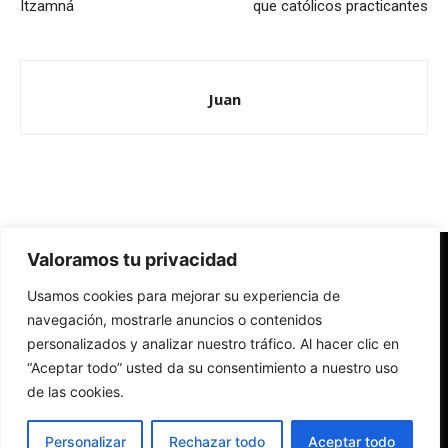
Itzamná
que católicos practicantes
Juan
Valoramos tu privacidad
Redes Cristianas
Usamos cookies para mejorar su experiencia de
Una mirada alternativa sobre la Iglesia católica y la sociedad
- Colectivos de Redes Cristianas
navegación, mostrarle anuncios o contenidos
personalizados y analizar nuestro tráfico. Al hacer clic en
“Aceptar todo” usted da su consentimiento a nuestro uso
de las cookies.
Personalizar
Rechazar todo
Aceptar todo