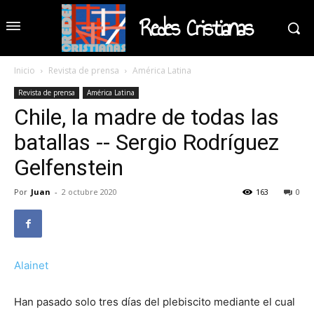
Redes Cristianas
Inicio
Revista de prensa
América Latina
Revista de prensa
América Latina
Chile, la madre de todas las
batallas -- Sergio Rodríguez
Gelfenstein
Por
Juan
-
2 octubre 2020
163
0
Alainet
Han pasado solo tres días del plebiscito mediante el cual