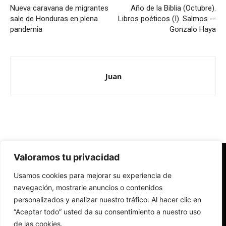
Nueva caravana de migrantes
Año de la Biblia (Octubre).
sale de Honduras en plena
Libros poéticos (I). Salmos --
pandemia
Gonzalo Haya
Juan
Valoramos tu privacidad
Redes Cristianas
Usamos cookies para mejorar su experiencia de
Una mirada alternativa sobre la Iglesia católica y la sociedad
- Colectivos de Redes Cristianas
navegación, mostrarle anuncios o contenidos
personalizados y analizar nuestro tráfico. Al hacer clic en
“Aceptar todo” usted da su consentimiento a nuestro uso
de las cookies.