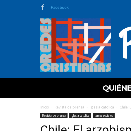
Facebook
QUIÉN
Inicio
Revista de prensa
iglesia catolica
Chile:
Revista de prensa
iglesia catolica
temas sociales
Chile: El arzobi