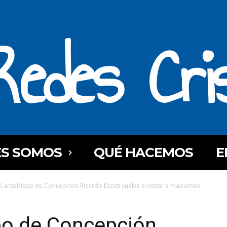
Redes Cri
ES SOMOS
QUÉ HACEMOS
E
 El arzobispo de Concepción Ricardo Ezzati vuelve a visitar a mapuches...
spo de Concepción