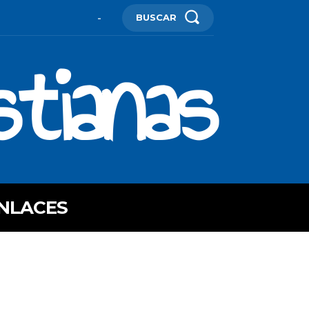
BUSCAR
-
stianas
NLACES