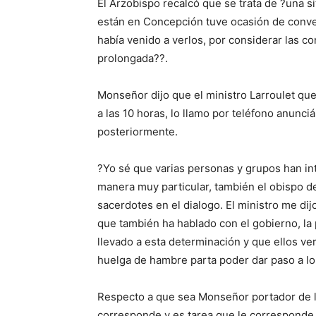
El Arzobispo recalcó que se trata de ?una si
están en Concepción tuve ocasión de conve
había venido a verlos, por considerar las 
prolongada??.
Monseñor dijo que el ministro Larroulet qu
a las 10 horas, lo llamo por teléfono anunci
posteriormente.
?Yo sé que varias personas y grupos han int
manera muy particular, también el obispo d
sacerdotes en el dialogo. El ministro me dijo
que también ha hablado con el gobierno, la
llevado a esta determinación y que ellos ver
huelga de hambre parta poder dar paso a lo q
Respecto a que sea Monseñor portador de 
corresponde y es tarea que le corresponde a