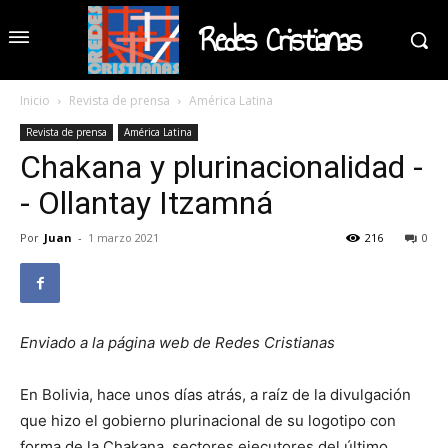
Redes Cristianas
Inicio
Revista de prensa
América Latina
Revista de prensa
América Latina
Chakana y plurinacionalidad -
- Ollantay Itzamná
Por
Juan
-
1 marzo 2021
216
0
Enviado a la página web de Redes Cristianas
En Bolivia, hace unos días atrás, a raíz de la divulgación
que hizo el gobierno plurinacional de su logotipo con
forma de la Chakana, sectores ejecutores del último