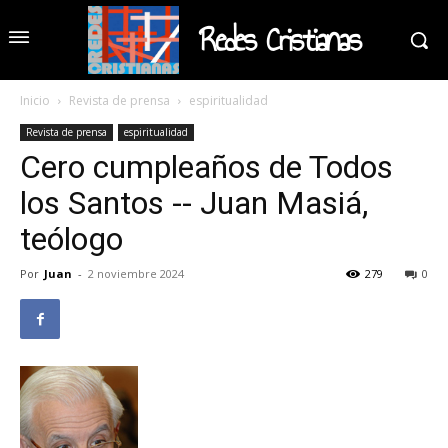
Redes Cristianas
Inicio
Revista de prensa
espiritualidad
Revista de prensa
espiritualidad
Cero cumpleaños de Todos
los Santos -- Juan Masiá,
teólogo
Por
Juan
-
2 noviembre 2024
279
0