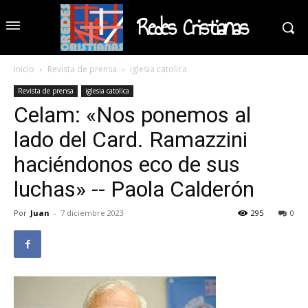
Redes Cristianas
Inicio
Revista de prensa
iglesia catolica
Revista de prensa
iglesia catolica
Celam: «Nos ponemos al
lado del Card. Ramazzini
haciéndonos eco de sus
luchas» -- Paola Calderón
Por
Juan
-
7 diciembre 2023
295
0