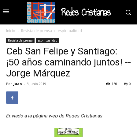
Redes Cristianas
Inicio
Revista de prensa
espiritualidad
Revista de prensa
espiritualidad
Ceb San Felipe y Santiago:
¡50 años caminando juntos! --
Jorge Márquez
Por
Juan
-
3 junio 2019
150
0
Enviado a la página web de Redes Cristianas