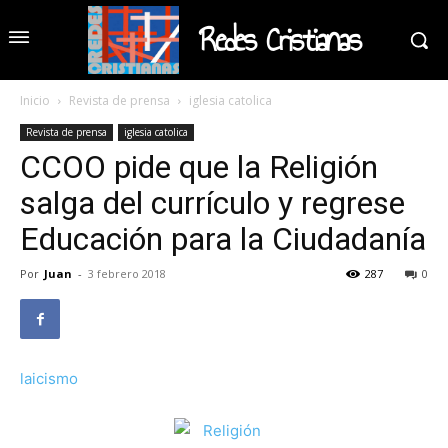
Redes Cristianas
Inicio
Revista de prensa
iglesia catolica
Revista de prensa
iglesia catolica
CCOO pide que la Religión
salga del currículo y regrese
Educación para la Ciudadanía
Por
Juan
-
3 febrero 2018
287
0
laicismo