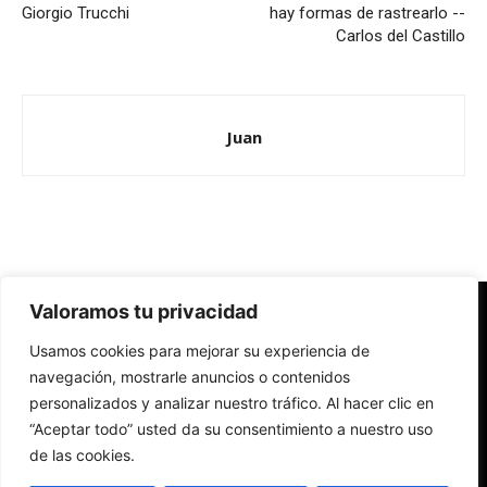
Giorgio Trucchi
hay formas de rastrearlo --
Carlos del Castillo
Juan
Valoramos tu privacidad
Redes Cristianas
Usamos cookies para mejorar su experiencia de
Una mirada alternativa sobre la Iglesia católica y la sociedad
- Colectivos de Redes Cristianas
navegación, mostrarle anuncios o contenidos
personalizados y analizar nuestro tráfico. Al hacer clic en
“Aceptar todo” usted da su consentimiento a nuestro uso
de las cookies.