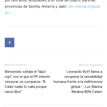
por dos años, ampliables a un total de cuatro, para las
provincias de Sevilla, Almería y Jaén.
Ver noticia original
en …
Artículo anterior
Artículo siguiente
Bienvenido señala el “lápiz
Leonardo Boff llama a
rojo” con el que el PP intentó
recuperar la sensibilidad
censurar su comparsa: “A
humana frente a la indiferencia
Cádiz nadie lo calla porque
global -- Luz Marina
nació libre”
Medina/ADN Celam