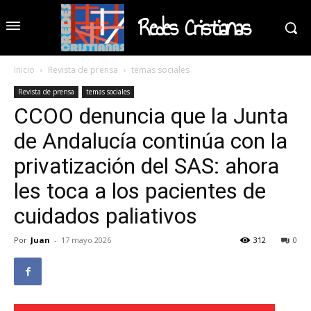
Redes Cristianas
Inicio
Revista de prensa
temas sociales
Revista de prensa
temas sociales
CCOO denuncia que la Junta
de Andalucía continúa con la
privatización del SAS: ahora
les toca a los pacientes de
cuidados paliativos
Por
Juan
-
17 mayo 2026
312
0