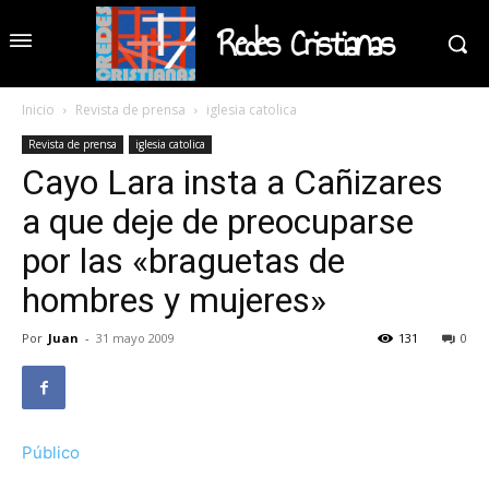
Redes Cristianas
Inicio
Revista de prensa
iglesia catolica
Revista de prensa
iglesia catolica
Cayo Lara insta a Cañizares
a que deje de preocuparse
por las «braguetas de
hombres y mujeres»
Por
Juan
-
31 mayo 2009
131
0
Público