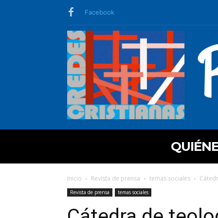
Facebook
QUIÉN
Inicio
Revista de prensa
temas sociales
Cátedr
Revista de prensa
temas sociales
Cátedra de teolo