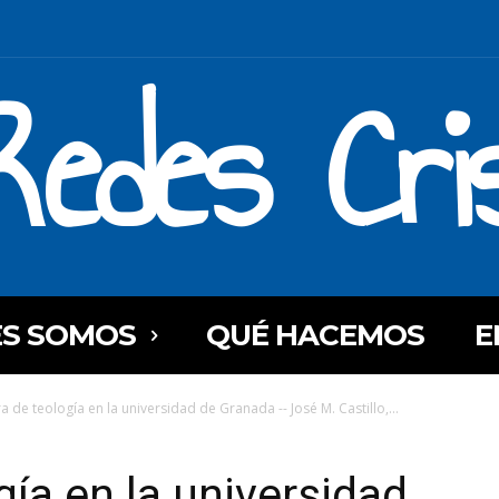
Redes Cri
ES SOMOS
QUÉ HACEMOS
E
a de teología en la universidad de Granada -- José M. Castillo,...
gía en la universidad