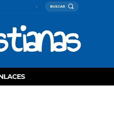
BUSCAR
-
stianas
NLACES