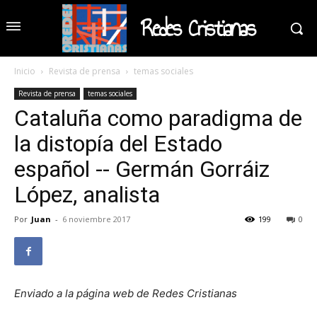
Redes Cristianas
Inicio
Revista de prensa
temas sociales
Revista de prensa
temas sociales
Cataluña como paradigma de
la distopía del Estado
español -- Germán Gorráiz
López, analista
Por
Juan
-
6 noviembre 2017
199
0
Enviado a la página web de Redes Cristianas