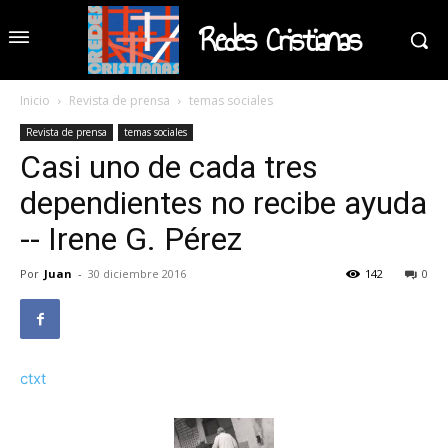
Redes Cristianas
Inicio
Revista de prensa
temas sociales
Revista de prensa
temas sociales
Casi uno de cada tres
dependientes no recibe ayuda
-- Irene G. Pérez
Por
Juan
-
30 diciembre 2016
142
0
ctxt