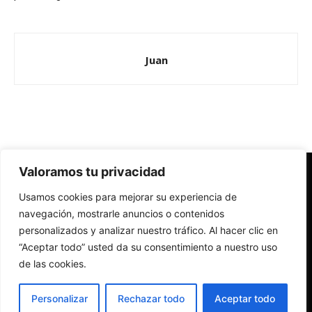
Juan
Valoramos tu privacidad
Redes Cristianas
Usamos cookies para mejorar su experiencia de
Una mirada alternativa sobre la Iglesia católica y la sociedad
- Colectivos de Redes Cristianas
navegación, mostrarle anuncios o contenidos
personalizados y analizar nuestro tráfico. Al hacer clic en
“Aceptar todo” usted da su consentimiento a nuestro uso
de las cookies.
Personalizar
Rechazar todo
Aceptar todo