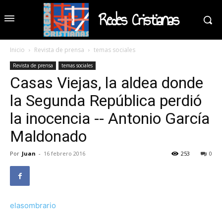
Redes Cristianas
Inicio
Revista de prensa
temas sociales
Revista de prensa
temas sociales
Casas Viejas, la aldea donde
la Segunda República perdió
la inocencia -- Antonio García
Maldonado
Por
Juan
-
16 febrero 2016
253
0
elasombrario