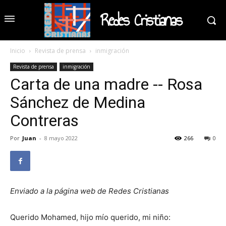
Redes Cristianas
Inicio
Revista de prensa
inmigración
Revista de prensa
inmigración
Carta de una madre -- Rosa
Sánchez de Medina
Contreras
Por
Juan
-
8 mayo 2022
266
0
Enviado a la página web de Redes Cristianas
Querido Mohamed, hijo mío querido, mi niño: