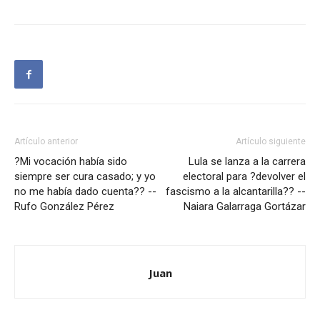
Artículo anterior
Artículo siguiente
?Mi vocación había sido
Lula se lanza a la carrera
siempre ser cura casado; y yo
electoral para ?devolver el
no me había dado cuenta?? --
fascismo a la alcantarilla?? --
Rufo González Pérez
Naiara Galarraga Gortázar
Juan