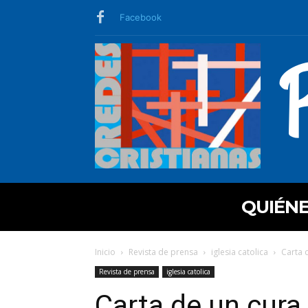
Facebook
QUIÉN
Inicio
Revista de prensa
iglesia catolica
Carta 
Revista de prensa
iglesia catolica
Carta de un cura