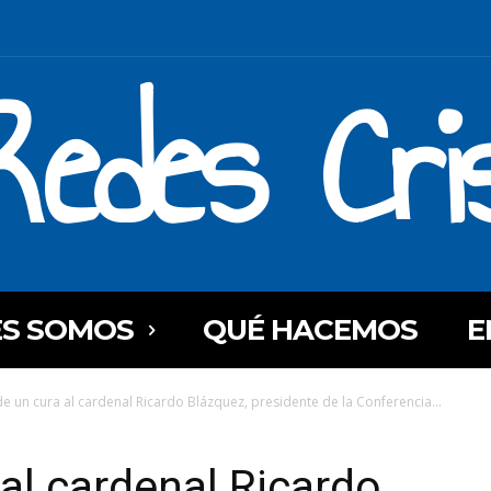
Redes Cri
ES SOMOS
QUÉ HACEMOS
E
de un cura al cardenal Ricardo Blázquez, presidente de la Conferencia...
 al cardenal Ricardo