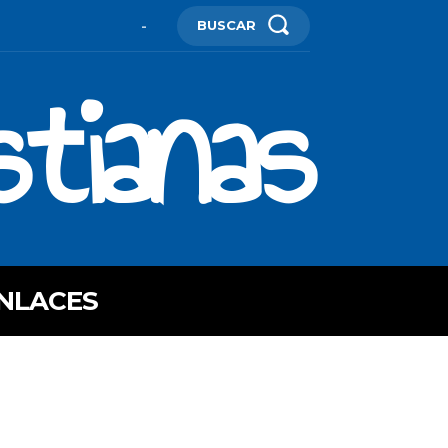
BUSCAR
-
stianas
NLACES