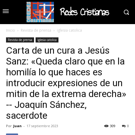
Redes Cristianas
Inicio
Revista de prensa
iglesia catolica
Revista de prensa
iglesia catolica
Carta de un cura a Jesús
Sanz: «Queda claro que en la
homilía lo que haces es
introducir expresiones de un
mitin de la extrema derecha»
-- Joaquín Sánchez,
sacerdote
Por
Juan
-
17 septiembre 2023
309
0