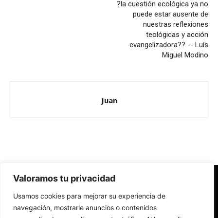
?la cuestión ecológica ya no
puede estar ausente de
nuestras reflexiones
teológicas y acción
evangelizadora?? -- Luís
Miguel Modino
Juan
Valoramos tu privacidad
Redes Cristianas
Usamos cookies para mejorar su experiencia de
Una mirada alternativa sobre la Iglesia católica y la sociedad
- Colectivos de Redes Cristianas
navegación, mostrarle anuncios o contenidos