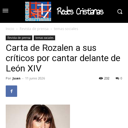
Redes Cristianas
Inicio
Revista de prensa
temas sociales
Revista de prensa
temas sociales
Carta de Rozalen a sus
críticos por cantar delante de
León XIV
Por
Juan
-
11 junio 2026
232
0