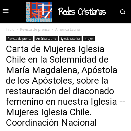
Redes Cristianas
Inicio
Revista de prensa
América Latina
Revista de prensa
América Latina
iglesia catolica
mujer
Carta de Mujeres Iglesia
Chile en la Solemnidad de
María Magdalena, Apóstola
de los Apóstoles, sobre la
restauración del diaconado
femenino en nuestra Iglesia --
Mujeres Iglesia Chile.
Coordinación Nacional