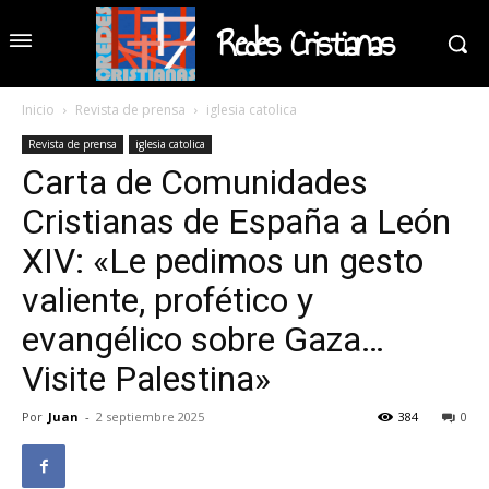
Redes Cristianas
Inicio
Revista de prensa
iglesia catolica
Revista de prensa
iglesia catolica
Carta de Comunidades
Cristianas de España a León
XIV: «Le pedimos un gesto
valiente, profético y
evangélico sobre Gaza…
Visite Palestina»
Por
Juan
-
2 septiembre 2025
384
0